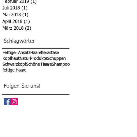
Februar 2019
(1)
1 Beitrag
Juli 2018
(1)
1 Beitrag
Mai 2018
(1)
1 Beitrag
April 2018
(1)
1 Beitrag
März 2018
(2)
2 Beiträge
Schlagwörter
Fettiger Ansatz
Haare
Kerastase
Kopfhaut
Natur
Produkte
Schuppen
Schwarzkopf
Schöne Haare
Shampoo
fettige Haare
Folgen Sie uns!