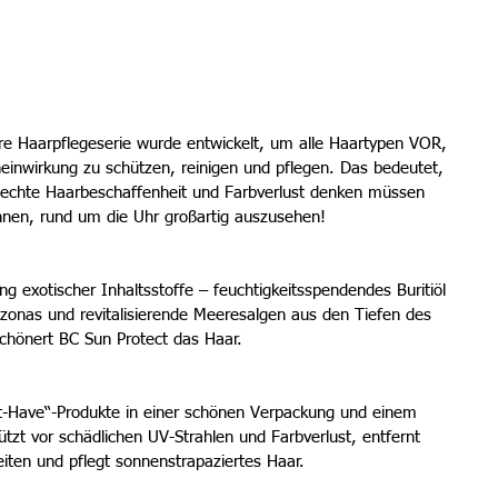
re Haarpflegeserie wurde entwickelt, um alle Haartypen VOR, 
wirkung zu schützen, reinigen und pflegen. Das bedeutet, 
lechte Haarbeschaffenheit und Farbverlust denken müssen 
nnen, rund um die Uhr großartig auszusehen!
g exotischer Inhaltsstoffe – feuchtigkeitsspendendes Buritiöl 
onas und revitalisierende Meeresalgen aus den Tiefen des 
chönert BC Sun Protect das Haar.
t-Have“-Produkte in einer schönen Verpackung und einem 
tzt vor schädlichen UV-Strahlen und Farbverlust, entfernt 
ten und pflegt sonnenstrapaziertes Haar.