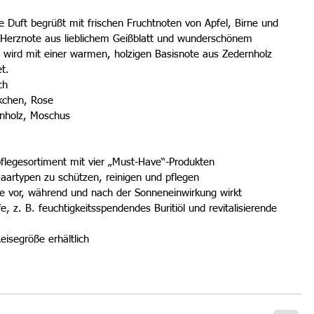
e Duft begrüßt mit frischen Fruchtnoten von Apfel, Birne und 
len Herznote aus lieblichem Geißblatt und wunderschönem 
 wird mit einer warmen, holzigen Basisnote aus Zedernholz 
t. 
ch  
kchen, Rose  
rnholz, Moschus 
flegesortiment mit vier „Must-Have“-Produkten  
Haartypen zu schützen, reinigen und pflegen  
 die vor, während und nach der Sonneneinwirkung wirkt  
fe, z. B. feuchtigkeitsspendendes Buritiöl und revitalisierende 
eisegröße erhältlich 