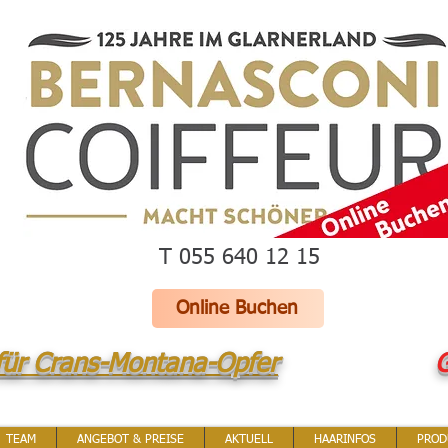
T 055 640 12 15
Online Buchen
für Crans-Montana-Opfer
G
TEAM
ANGEBOT & PREISE
AKTUELL
HAARINFOS
PROD