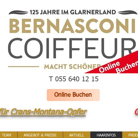
T 055 640 12 15
Online Buchen
für Crans-Montana-Opfer
G
TEAM
ANGEBOT & PREISE
AKTUELL
HAARINFOS
PROD