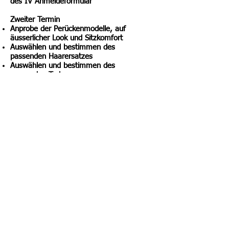
des IV Anmeldeformular
Zweiter Termin
Anprobe der Perückenmodelle, auf
äusserlicher Look und Sitzkomfort
Auswählen und bestimmen des
passenden Haarersatzes
Auswählen und bestimmen des
passenden Turbans
IV Anmeldeformular ausgefüllt an
uns zurückgeben
Je nach Verlauf des Haarausfalls, können
wir den dritten Termin an den zweiten
anschliessen.
Dritter Termin, bestimmen Sie
Sie sehen den Haarverlust und
vereinbaren einen Termin
Eigenhaar wird angepasst
Kopf gewaschen
Zweithaar wird auf Ihrem Kopf zu Ihrem
Gesicht eingeschnitten
Täglicher Umgang und Pflegevorgang