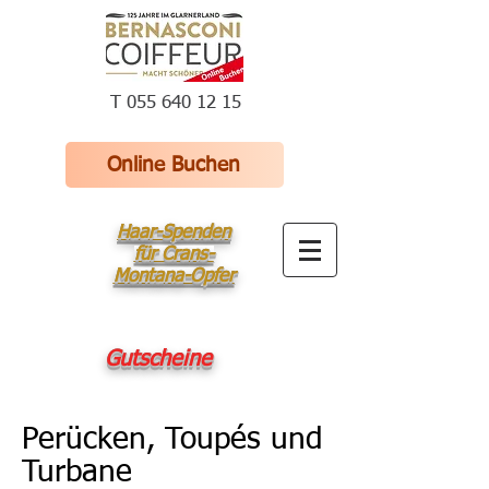
T 055 640 12 15
Online Buchen
Haar-Spenden
für Crans-
Montana-Opfer
Gutscheine
Perücken, Toupés und
Turbane