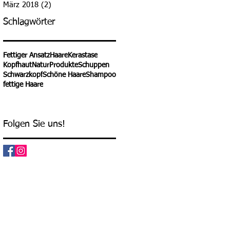
März 2018
(2)
2 Beiträge
Schlagwörter
Fettiger Ansatz
Haare
Kerastase
Kopfhaut
Natur
Produkte
Schuppen
Schwarzkopf
Schöne Haare
Shampoo
fettige Haare
Folgen Sie uns!