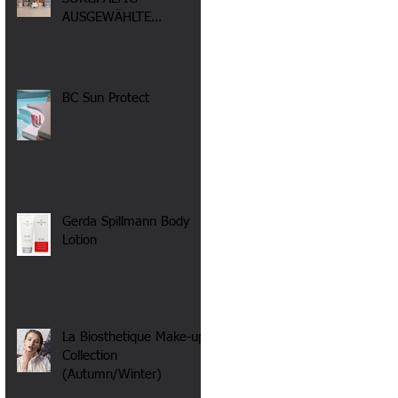
AUSGEWÄHLTE
INHALTSTOFFE
BC Sun Protect
Gerda Spillmann Body
Lotion
La Biosthetique Make-up
Collection
(Autumn/Winter)