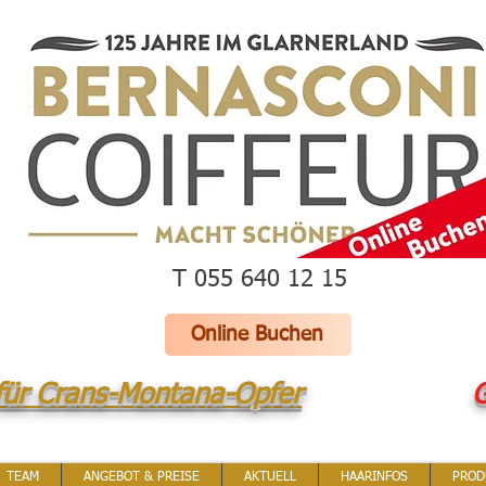
T 055 640 12 15
Online Buchen
für Crans-Montana-Opfer
G
TEAM
ANGEBOT & PREISE
AKTUELL
HAARINFOS
PROD