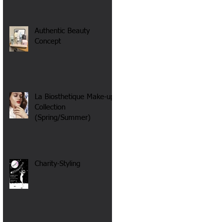
Authentic Beauty
Concept
La Biosthetique Make-up
Collection
(Spring/Summer)
Charity-Styling