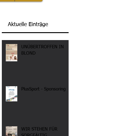
Aktuelle Einträge
UNÜBERTROFFEN IN
BLOND
PlusSport - Sponsoring
WIR STEHEN FÜR
SORGFÄLTIG